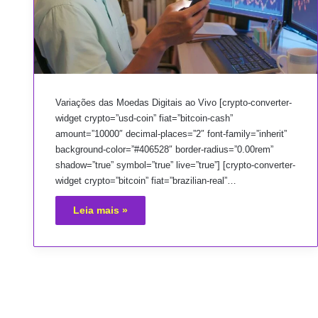
Variações das Moedas Digitais ao Vivo [crypto-converter-
widget crypto=”usd-coin” fiat=”bitcoin-cash”
amount=”10000″ decimal-places=”2″ font-family=”inherit”
background-color=”#406528″ border-radius=”0.00rem”
shadow=”true” symbol=”true” live=”true”] [crypto-converter-
widget crypto=”bitcoin” fiat=”brazilian-real”…
Leia mais »