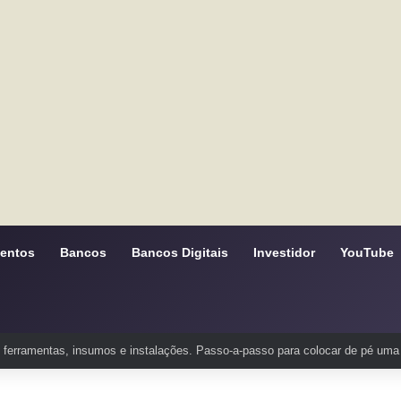
mentos
Bancos
Bancos Digitais
Investidor
YouTube
ferramentas, insumos e instalações. Passo-a-passo para colocar de pé uma