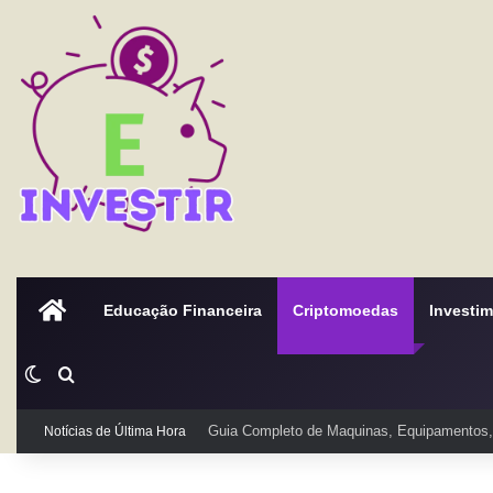
Home
Educação Financeira
Criptomoedas
Investi
Switch skin
Procurar por
Notícias de Última Hora
Guia Completo de Maquinas, Equipamentos, 