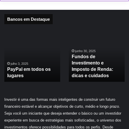
Bancos em Destaque
Tutorial
Cartão
Cartão
Bradesco.
de
Salas
Crédito
VIP
junho 28, 2025
Cartão Bradesco.
Virtual
exclusivas
julho 2, 2025
Tutorial Cartão de
Salas VIP exclusivas e
Banrisul
e
Crédito Virtual
pontos turbinados no
pontos
Banrisul
turbinados
exterior.
no
exterior.
Investir é uma das formas mais inteligentes de construir um futuro
financeiro estável e alcançar objetivos de curto, médio e longo prazo.
Seja você um iniciante que deseja entender o básico ou um investidor
experiente em busca de estratégias mais sofisticadas, o universo dos
investimentos oferece possibilidades para todos os perfis. Desde