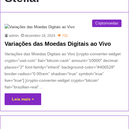
Criptomoedas
admin
dezembro 18, 2024
731
Variações das Moedas Digitais ao Vivo
Variações das Moedas Digitais ao Vivo [crypto-converter-widget
crypto=”usd-coin” fiat=”bitcoin-cash” amount=”10000″ decimal-
places=”2″ font-family=”inherit” background-color=”#406528″
border-radius=”0.00rem” shadow=”true” symbol=”true”
live=”true”] [crypto-converter-widget crypto=”bitcoin”
fiat=”brazilian-real”…
Leia mais »