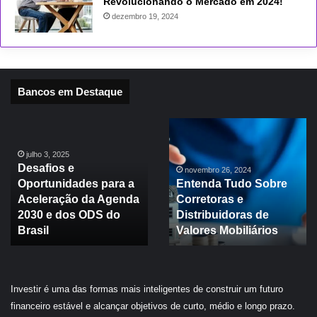
Revolucionando o Mercado em 2024!
dezembro 19, 2024
Bancos em Destaque
Sintomas
Tensão
da
Política,
Mudança:
Moody’s
João
e
julho 1, 2025
Tensão Política,
Arthur
Mercado
Moody’s e Mercado
Barbosa
Internacional
julho 1, 2025
Sintomas da Mudança:
Internacional |
|
João Arthur Barbosa
Destaques
Destaques da Semana
da
Semana
Investir é uma das formas mais inteligentes de construir um futuro
financeiro estável e alcançar objetivos de curto, médio e longo prazo.