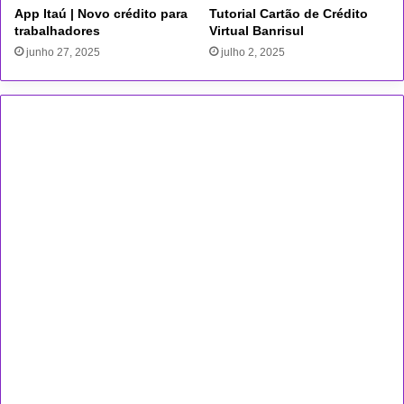
App Itaú | Novo crédito para
Tutorial Cartão de Crédito
d
trabalhadores
Virtual Banrisul
e
M
junho 27, 2025
julho 2, 2025
e
l
o
,
C
E