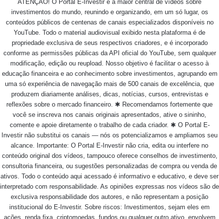
ATENÇÃO! O Portal E-Investir é a maior central de vídeos sobre
investimentos do mundo, reunindo e organizando, em um só lugar, os
conteúdos públicos de centenas de canais especializados disponíveis no
YouTube. Todo o material audiovisual exibido nesta plataforma é de
propriedade exclusiva de seus respectivos criadores, e é incorporado
conforme as permissões públicas da API oficial do YouTube, sem qualquer
modificação, edição ou reupload. Nosso objetivo é facilitar o acesso à
educação financeira e ao conhecimento sobre investimentos, agrupando em
uma só experiência de navegação mais de 500 canais de excelência, que
produzem diariamente análises, dicas, notícias, cursos, entrevistas e
reflexões sobre o mercado financeiro. ✱ Recomendamos fortemente que
você se inscreva nos canais originais apresentados, ative o sininho,
comente e apoie diretamente o trabalho de cada criador. ✱ O Portal E-
Investir não substitui os canais — nós os potencializamos e ampliamos seu
alcance. Importante: O Portal E-Investir não cria, edita ou interfere no
conteúdo original dos vídeos, tampouco oferece conselhos de investimento,
consultoria financeira, ou sugestões personalizadas de compra ou venda de
ativos. Todo o conteúdo aqui acessado é informativo e educativo, e deve ser
interpretado com responsabilidade. As opiniões expressas nos vídeos são de
exclusiva responsabilidade dos autores, e não representam a posição
institucional do E-Investir. Sobre riscos: Investimentos, sejam eles em
ações, renda fixa, criptomoedas, fundos ou qualquer outro ativo, envolvem