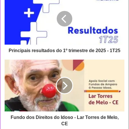
r
i
n
c
i
p
a
i
s
Principais resultados do 1º trimestre de 2025 - 1T25
r
e
F
s
u
u
n
l
d
t
o
a
d
d
o
o
s
s
D
d
i
Fundo dos Direitos do Idoso - Lar Torres de Melo,
o
r
CE
1