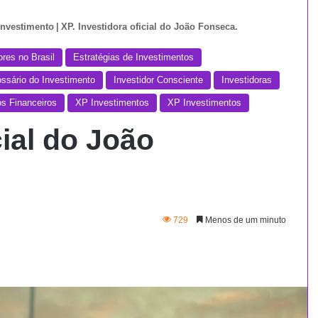
Investimento
|
XP. Investidora oficial do João Fonseca.
ores no Brasil
Estratégias de Investimentos
ossário do Investimento
Investidor Consciente
Investidoras
os Financeiros
XP Investimentos
XP Investimentos
cial do João
729
Menos de um minuto