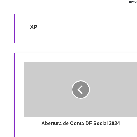
inve
XP
A
b
e
r
t
u
r
a
d
e
Abertura de Conta DF Social 2024
C
o