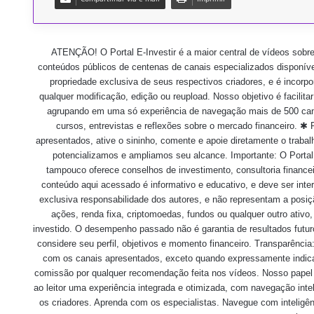
ATENÇÃO! O Portal E-Investir é a maior central de vídeos sobr
conteúdos públicos de centenas de canais especializados disponíve
propriedade exclusiva de seus respectivos criadores, e é incor
qualquer modificação, edição ou reupload. Nosso objetivo é facilit
agrupando em uma só experiência de navegação mais de 500 canai
cursos, entrevistas e reflexões sobre o mercado financeiro. 
apresentados, ative o sininho, comente e apoie diretamente o trabal
potencializamos e ampliamos seu alcance. Importante: O Portal E-
tampouco oferece conselhos de investimento, consultoria finance
conteúdo aqui acessado é informativo e educativo, e deve ser int
exclusiva responsabilidade dos autores, e não representam a posiçã
ações, renda fixa, criptomoedas, fundos ou qualquer outro ativo
investido. O desempenho passado não é garantia de resultados futuro
considere seu perfil, objetivos e momento financeiro. Transparência:
com os canais apresentados, exceto quando expressamente indi
comissão por qualquer recomendação feita nos vídeos. Nosso papel é o
ao leitor uma experiência integrada e otimizada, com navegação intel
os criadores. Aprenda com os especialistas. Navegue com inteligên