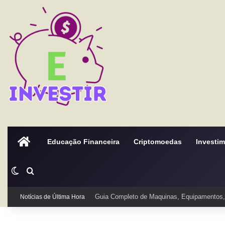
Home
Educação Financeira
Criptomoedas
Investi
Switch skin
Procurar por
Guia Completo de Maquinas, Equipamentos, 
Notícias de Última Hora