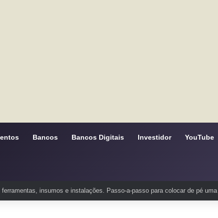
mentos
Bancos
Bancos Digitais
Investidor
YouTube
ferramentas, insumos e instalações. Passo-a-passo para colocar de pé uma