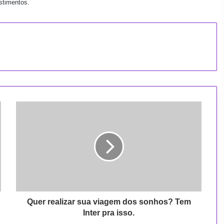
stimentos.
Q
u
e
r
r
e
a
l
i
z
Quer realizar sua viagem dos sonhos? Tem
a
Inter pra isso.
r