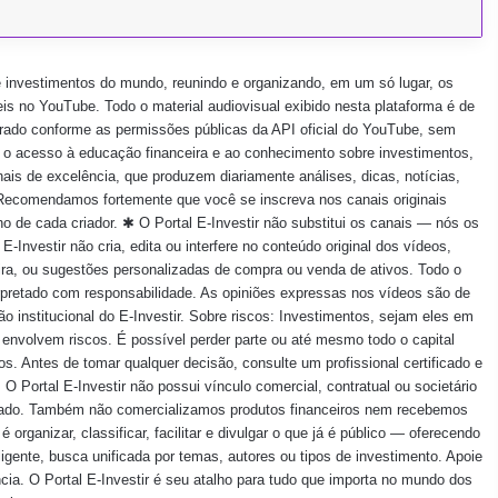
e investimentos do mundo, reunindo e organizando, em um só lugar, os
is no YouTube. Todo o material audiovisual exibido nesta plataforma é de
porado conforme as permissões públicas da API oficial do YouTube, sem
ar o acesso à educação financeira e ao conhecimento sobre investimentos,
s de excelência, que produzem diariamente análises, dicas, notícias,
✱ Recomendamos fortemente que você se inscreva nos canais originais
ho de cada criador. ✱ O Portal E-Investir não substitui os canais — nós os
Investir não cria, edita ou interfere no conteúdo original dos vídeos,
ira, ou sugestões personalizadas de compra ou venda de ativos. Todo o
erpretado com responsabilidade. As opiniões expressas nos vídeos são de
o institucional do E-Investir. Sobre riscos: Investimentos, sejam eles em
, envolvem riscos. É possível perder parte ou até mesmo todo o capital
s. Antes de tomar qualquer decisão, consulte um profissional certificado e
 O Portal E-Investir não possui vínculo comercial, contratual ou societário
cado. Também não comercializamos produtos financeiros nem recebemos
rganizar, classificar, facilitar e divulgar o que já é público — oferecendo
igente, busca unificada por temas, autores ou tipos de investimento. Apoie
cia. O Portal E-Investir é seu atalho para tudo que importa no mundo dos