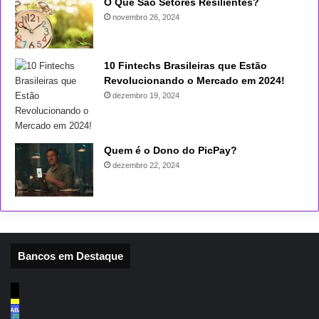
O Que São Setores Resilientes?
novembro 26, 2024
10 Fintechs Brasileiras que Estão
Revolucionando o Mercado em 2024!
dezembro 19, 2024
Quem é o Dono do PicPay?
dezembro 22, 2024
Bancos em Destaque
Podcast
Desafios
Consumer
e