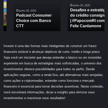
Choice
estratégias
com
do
junho 29, 2025
Desafios e estratégias
Banco
crédito
junho 30, 2025
Podcast Consumer
do crédito consignado
CTT
consignado
Choice com Banco
| #PapocomRI com
|
CTT
#PapocomRI
Felix Cardamone
com
Felix
Cardamone
Investir é uma das formas mais inteligentes de construir um futuro
financeiro estável e alcançar objetivos de curto, médio e longo prazo.
Seja você um iniciante que deseja entender o básico ou um investidor
experiente em busca de estratégias mais sofisticadas, o universo dos
investimentos oferece possibilidades para todos os perfis. Desde
aplicações seguras, como a renda fixa, até alternativas mais arrojadas,
como ações e criptomoedas, entender como funciona o mercado
financeiro é essencial para tomar decisões assertivas. Neste conteúdo,
você encontrará informações, dicas e insights para otimizar seus
investimentos e maximizar seus resultados!