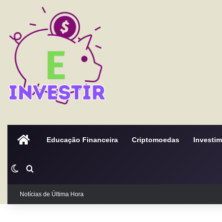
Home
Educação Financeira
Criptomoedas
Investi
Switch skin
Procurar por
Guia Completo de Maquinas, Equipamentos, 
Notícias de Última Hora