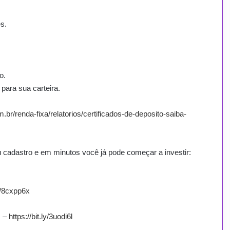
s.
o.
para sua carteira.
.br/renda-fixa/relatorios/certificados-de-deposito-saiba-
eu cadastro e em minutos você já pode começar a investir:
o/8cxpp6x
s –
https://bit.ly/3uodi6l