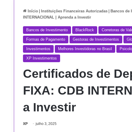
Início
|
Instituições Financeiras Autorizadas
|
Bancos de 
INTERNACIONAL | Aprenda a Investir
Bancos de Investimento
BlackRock
Corretoras de Val
Formas de Pagamento
Gestoras de Investimentos
Gl
Investimentos
Melhores Investidoras no Brasil
Psicolo
XP Investimentos
Certificados de D
FIXA: CDB INTERN
a Investir
XP
julho 3, 2025