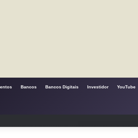
mentos
Bancos
Bancos Digitais
Investidor
YouTube
ferramentas, insumos e instalações. Passo-a-passo para colocar de pé uma