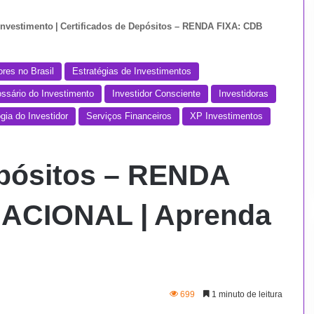
Investimento
|
Certificados de Depósitos – RENDA FIXA: CDB
ores no Brasil
Estratégias de Investimentos
ossário do Investimento
Investidor Consciente
Investidoras
gia do Investidor
Serviços Financeiros
XP Investimentos
epósitos – RENDA
ACIONAL | Aprenda
699
1 minuto de leitura