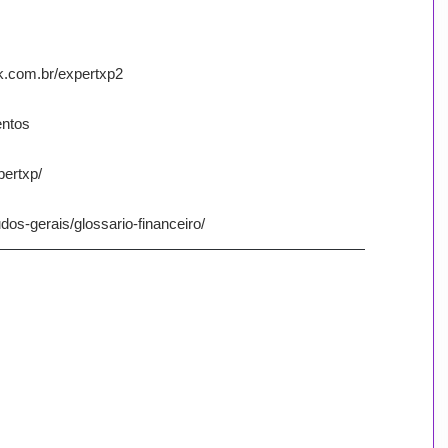
ok.com.br/expertxp2
entos
pertxp/
dos-gerais/glossario-financeiro/
—————————————————————————